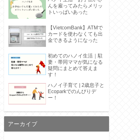
んを雇ってみたらメリッ
トいっぱいあった
【VietcomBank】ATMで
カードを使わなくても出
金できるようになった
初めてのハノイ生活｜駐
妻・帯同ママが気になる
疑問にまとめて答えま
す！
ハノイ子育て | 2歳息子と
Ecoparkでのんびりデ
ー！
アーカイブ