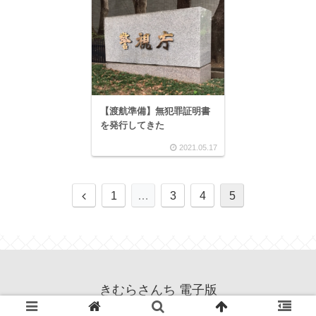
【渡航準備】無犯罪証明書
を発行してきた
2021.05.17
1
…
3
4
5
きむらさんち 電子版
© 2021 きむらさんち 電子版.