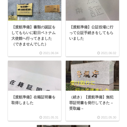
【渡航準備】書類の認証を
【渡航準備】公証役場に行
してもらいに駐日ベトナム
って公証手続きをしてもら
大使館へ行ってきました
いました
（できませんでした）
2021.06.04
2021.06.02
【渡航準備】在籍証明書を
（続き）【渡航準備】無犯
取得しました
罪証明書を発行してきた –
受取編 –
2021.05.31
2021.05.30