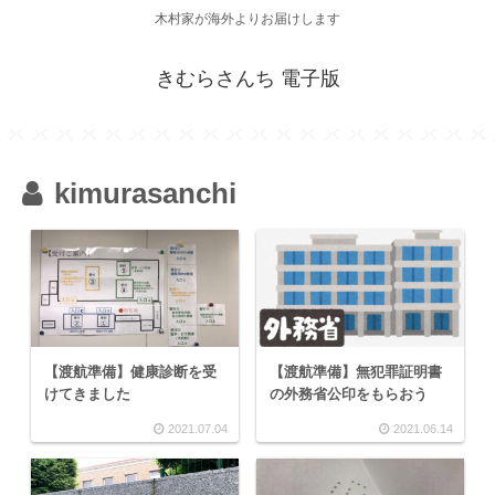
木村家が海外よりお届けします
きむらさんち 電子版
kimurasanchi
【渡航準備】健康診断を受
【渡航準備】無犯罪証明書
けてきました
の外務省公印をもらおう
2021.07.04
2021.06.14